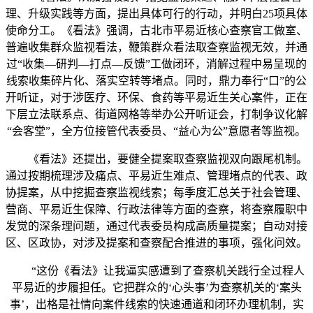
理、升级实践等方面，提出具体可行的行动，并明白25项具体
使命分工。《看法》强调，古北市平易近核心查察官工做室、
普遍收集群众监视看法，鞭策群众看法取查察监视无效，并通
过“收集—研判—打点—反馈”工做闭环，消解过程中易呈现的
线索收集碎片化、落实空转等堵点。同时，鼎力奉行“口”的公
开听证，对于涉医疗、环保、食药等平易近生关心案件，正在
下层立法联系点、街道网格等举办公开听证会，打制争议化解
“会客堂”，全方位接管代表委员、“益心为公”意愿者等监视。
《看法》还提出，要健全提案取查察监视双向跟尾机制。
通过按期梳理涉及痛点、平易近生难点、管理堵点的代表、政
协提案，从中挖掘查察监视线索；每季度汇总关于社会管理、
营商、平易近生保障、行政法律等方面的查察，将查察履职中
发觉的深条理问题，通过代表委员构成高质量提案；自动对接
区、区政协，对涉及提案和查察配合推进的事项，强化问效。
“这份《看法》让我逼实感遭到了查察机关践行全过程人
平易近的步履担任。它把群众的‘心头事’为查察机关的‘案头
事’，出格是社情向案件线索的快速通道和闭环办理机制，实