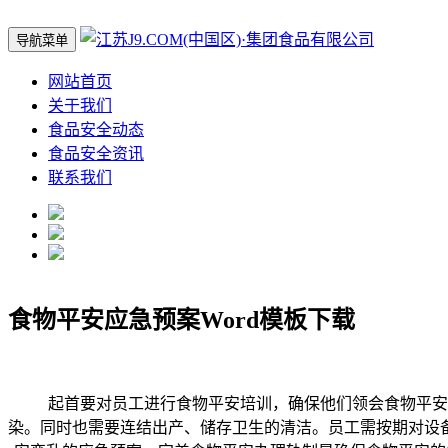
导航菜单
网站首页
关于我们
食品安全动态
食品安全资讯
联系我们
食物平安应急预案Word模板下载
起首要对员工进行食物平安培训，确保他们领会食物平安的
染。同时也需要连结出产、储存卫生的清洁。员工需按期对设