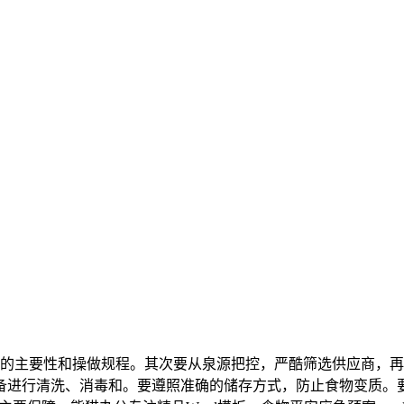
主要性和操做规程。其次要从泉源把控，严酷筛选供应商，再
备进行清洗、消毒和。要遵照准确的储存方式，防止食物变质。