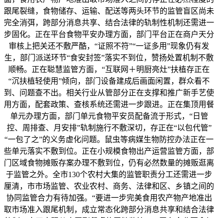
跟尾裂缝，食物储存、运输、配送等两头环节的监管盲区尚未
完全消弭，跨部分消息共享、结合法律的轨制性机制还需进一
步固化。正在平台食物平安办理方面，部门平台正在商户天分
审核上把关还不敷严酷，“证照不符”“一证多用”现象仍有发
生，部门派送环节“食安封签”落实不到位，赞扬处置机制不敷
顺畅。正在聪慧监管方面，“互联网＋明厨亮灶”扶植存正在
“沉扶植轻使用”倾向，部门设备建成后画面闲置，群众看不
到、问题查不出。相关行业从管部分正在支撑和推广新手艺使
用方面，配套政策、查核系统还需进一步跟进。正在集顶用餐
单元办理方面，部门单元食物平安员配备流于形式，“日管
控、周排查、月安排”轨制施行不敷深切，存正在“以包代管”
“一包了之”的义务虚化问题。鼠虫等病媒生物防控办法正在一
些单元落实不敷到位。正在小规模食物出产运营监管方面，部
门区域食物摊贩存案办理不敷到位，仍有必然数量的摊贩逛离
于监管之外。全市130个农村大集的监管职责分工还需进一步
厘清，市市场监管、农业农村、商务、法律和区、乡镇之间的
协同监管合力有待加强。“要进一步完美食用农产物产地准出
取市场准入跟尾机制，成立常态化跨部分消息共享和结合法律