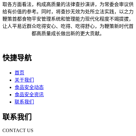
取各方面看法，构成高质量的法律查抄演讲，为常委会审议供
给有价值的参考。同时，将查抄无效为处所立法实践，以之力
鞭策首都食物平安管理系统和管理能力现代化程度不竭提拔，
让人平易近群众吃得安心、吃得、吃得舒心，为鞭策新时代首
都高质量成长做出新的更大贡献。
快捷导航
首页
关于我们
食品安全动态
食品安全资讯
联系我们
联系我们
CONTACT US