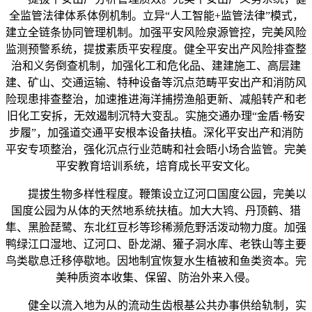
全监管法律体系体例机制。立异“人工智能+监管法律”模式，
建立全链条协同管理机制。加强平安风险泉源管控，完美风险
监测预警系统，提拔素质平安程度。健全平安出产风险排查整
治和义务倒查机制，加强化工和危化品、建建施工、高层建
建、矿山、交通运输、特种设备等沉点范畴平安出产和消防风
险现患排查整治，加速推进海洋捕捞渔船更新、减船转产和老
旧化工安拆，无效遏制沉特大变乱。实施交通办理“金盾·畅安
步履”，加强道交通平安根本设备扶植。深化平安出产和消防
平安专项整治，强化沉点行业范畴和社会晤小场合监管。完美
平安教育培训系统，培育成长平安文化。
提拔生物多样性程度。鞭策设立辽河口国度公园，完美以
国度公园为从体的天然地系统扶植。加大大鸨、丹顶鹤、猎
隼、黑脸琵鹭、东北红豆杉等珍稀濒危野活泼动物力度。加强
鸭绿江口湿地、辽河口、卧龙湖、獾子洞水库、老铁山等主要
鸟类歇息迁移停歇地。因地制宜恢复水生植被和鱼类资本。完
美种质资本收集、保留、防治外来入侵。
健全以流入地为从的流动生齿根基公共办事供给轨制，实