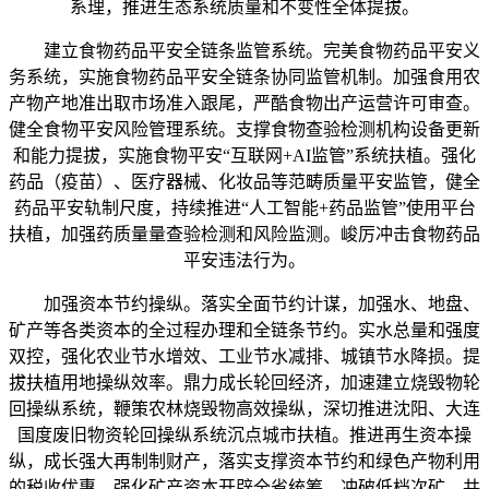
系理，推进生态系统质量和不变性全体提拔。
建立食物药品平安全链条监管系统。完美食物药品平安义
务系统，实施食物药品平安全链条协同监管机制。加强食用农
产物产地准出取市场准入跟尾，严酷食物出产运营许可审查。
健全食物平安风险管理系统。支撑食物查验检测机构设备更新
和能力提拔，实施食物平安“互联网+AI监管”系统扶植。强化
药品（疫苗）、医疗器械、化妆品等范畴质量平安监管，健全
药品平安轨制尺度，持续推进“人工智能+药品监管”使用平台
扶植，加强药质量量查验检测和风险监测。峻厉冲击食物药品
平安违法行为。
加强资本节约操纵。落实全面节约计谋，加强水、地盘、
矿产等各类资本的全过程办理和全链条节约。实水总量和强度
双控，强化农业节水增效、工业节水减排、城镇节水降损。提
拔扶植用地操纵效率。鼎力成长轮回经济，加速建立烧毁物轮
回操纵系统，鞭策农林烧毁物高效操纵，深切推进沈阳、大连
国度废旧物资轮回操纵系统沉点城市扶植。推进再生资本操
纵，成长强大再制制财产，落实支撑资本节约和绿色产物利用
的税收优惠。强化矿产资本开辟全省统筹，冲破低档次矿、共