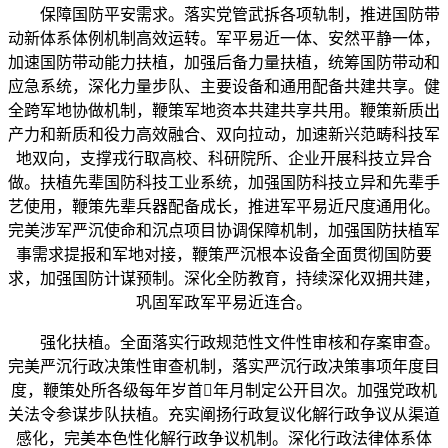
保障国防平安需求。落实党管武拆各项轨制，推进国防带
动新体系体例机制高效运转。军平易近一体、安然平静一体，
加速国防带动能力扶植，加强后备力量扶植，统筹国防带动和
应急系统，深化力量步队、主要设备和通用配备共建共享。健
全跨军地协做机制，鞭策军地资本共建共享共用。鞭策新质出
产力和新质和役力高效融合、双向拉动，加速新兴范畴科技军
地双向，支撑戎行取高校、科研院所、企业开展科技立异合
做。扶植先辈国防科技工业系统，加强国防科技立异和先辈手
艺使用，鞭策先辈兵器配备成长，推进军平易近尺度通用化。
完美涉军严沉使命和沉点项目协调保障机制，加强国防扶植军
事需求提报和军地对接，鞭策严沉根本设备全面贯彻国防要
求，加强国防计谋预制。深化全防教育，持续深化双拥共建，
巩固军政军平易近连合。
强化扶植。全面落实行政规范性文件性审核和存案审查。
完美严沉行政决策性审查机制，落实严沉行政决策事项年度目
度，鞭策处所各级每年岁首年月制定公开目次。加强党政机
关法令参谋步队扶植。充实阐扬行政复议化解行政争议从渠道
感化，完美本色性化解行政争议机制。深化行政法律体系体