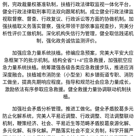
例，完政裁量权基准轨制，扶植行政法律取监视一体化平台，
健全行政法律取刑事司法双向跟尾机制。成立健全行政法律监
视取督察、督查、行政复议、行政诉讼等方面的协做机制。加
强扶植取义务落实督察，强化带领干部依事监视查抄，完美分
析性评价工做机制。深化机构失信行为管理，健全取信践诺机
制，强化政务诚信监测评价。
加强应急力量系统扶植。修编应急预案，完美大平安大应
急框架下的批示机制。结构全省“1+4”应急救援，加强航空应
急力量系统扶植。统筹建强各级各类应急救援步队，推进应消
深度融合。扶植城市消防坐（小型坐）和乡镇街道专职、消防
工做坐，提高先期响应程度。指导和规范社会应急力量成长，
激励依法有序参取应急救援。健全救援力量协调联动机制扶
植。
加强社会矛盾分析管理。推进工做化。健全矛盾胶葛多元
防止化解系统，完美人平易近调整、行政调整、司法调整联动
机制，鞭策经济、社会、平易近生等范畴矛盾胶葛泉源化解、
多元化解、有序化解。严酷落实社会不变义务制，科学开展严