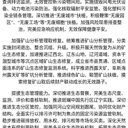
查询拜访监测，无效管控新污染物风险。实施烧毁风电光伏设
备、动力电池污染防治。强化核取辐射平安监管。强化塑料污
染全链条管理。深切推进“无废城市”扶植，积极鞭策“无废园
区”、“无废工场”等“无废细胞”扶植。加强风险现患排查整
治，完美应急响应机制，无效保障健康平安。
加强矿山分析管理取修复。统筹推进矿山分析管理，分类
实施封闭退出、整合沉组、升级。积极开展天然恢复为从的矿
山生态修复，加速推进辽西北、辽东山地、辽河道域、资本干
涸型城市等沉点区域矿山生态修复，成立省市县贯通、区域点
面连系的矿山生态修复监测系统。科学推进西露天矿、阜新海
州露天矿等矿坑分析管理，推进绿色矿山、聪慧矿山扶植，摸
索修复矿山取后续财产联动成长的无效路子。
提拔生态管理能力。深切推进生态督察，完美生态尺度、
监测、评价和查核轨制，推进斑斓中国先行区辽宁实践。深切
推进生态分区管控，加强同河山空间规划跟尾，协同优化财产
结构。全面实行以排污许可制为焦点的固定污染源监管轨制。
稳步推进碳排放权、用水权、排污权等市场化买卖。深化天然
资本有偿利用轨制。完美多元化生态弥补机制，拓展生态产物