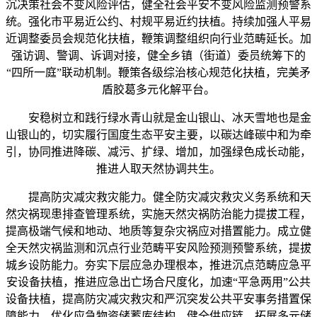
沉决策社会不变风险评估，健全社会平安不变风险监测预警系
统。强化市平易近公约、村规平易近约扶植。持续加强人平易
近调整委员会规范化扶植，鞭策调整组织向行业范畴延长。加
强访调、警调、诉调对接，健全乡镇（街道）委员统筹下的
“四所一庭”联动机制。鞭策各级综治核心规范化扶植，完美矛
盾胶葛多元化解平台。
安稳树立和践行绿水青山就是金山银山、冰天雪地也是金
山银山的，切实履行国度生态平安主要，以碳达峰碳中和为牵
引，协同推进降碳、减污、扩绿、增加，加强绿色成长动能，
推进人取天然协调共生。
提高防灾减灾救灾能力。健全防灾减灾救灾义务系统和天
然灾祸现患排查管理系统，实施天然灾祸防治能力提拔工程，
提高极端气候和地动、地质等复杂灾祸应对措置能力。成立健
全天然灾祸监测和沉点行业范畴平安风险预测预警系统，提拔
城乡设防能力。夯实下层应急办理根本，推进沉点范畴应急平
安设备扶植，推进应急出亡场合尺度化，加速“平急两用”公共
设备扶植，提高防灾减灾救灾和严沉突发公共平安事务措置保
障能力。优化应急物资储蓄库结构，健全供应链，拓展多元储