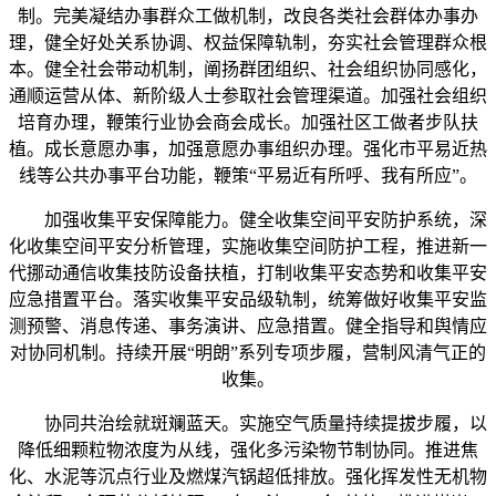
制。完美凝结办事群众工做机制，改良各类社会群体办事办
理，健全好处关系协调、权益保障轨制，夯实社会管理群众根
本。健全社会带动机制，阐扬群团组织、社会组织协同感化，
通顺运营从体、新阶级人士参取社会管理渠道。加强社会组织
培育办理，鞭策行业协会商会成长。加强社区工做者步队扶
植。成长意愿办事，加强意愿办事组织办理。强化市平易近热
线等公共办事平台功能，鞭策“平易近有所呼、我有所应”。
加强收集平安保障能力。健全收集空间平安防护系统，深
化收集空间平安分析管理，实施收集空间防护工程，推进新一
代挪动通信收集技防设备扶植，打制收集平安态势和收集平安
应急措置平台。落实收集平安品级轨制，统筹做好收集平安监
测预警、消息传递、事务演讲、应急措置。健全指导和舆情应
对协同机制。持续开展“明朗”系列专项步履，营制风清气正的
收集。
协同共治绘就斑斓蓝天。实施空气质量持续提拔步履，以
降低细颗粒物浓度为从线，强化多污染物节制协同。推进焦
化、水泥等沉点行业及燃煤汽锅超低排放。强化挥发性无机物