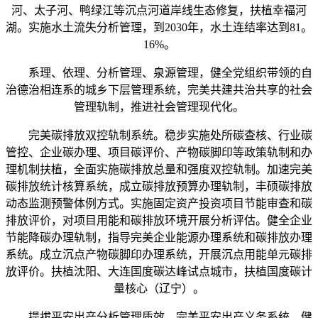
河、太子河、鸭绿江等沉点河道岸线生态修复，扶植幸福河
湖。实施水土流失分析管理，到2030年，水土连结率达到81。
16%。
系理、依理、分析管理、泉源管理，健全党组织带领的自
治德治相连系的城乡下层管理系统，完美共建共治共享的社会
管理轨制，推进社会管理现代化。
完美碳排放双控轨制系统。稳步实施处所碳查核、行业碳
管控、企业碳办理、项目碳评价、产物碳脚印等政策轨制和办
理机制扶植，全面实施碳排放总量和强度双控轨制。加速完美
碳排放统计核算系统，成立碳排放预算办理轨制，丰硕碳排放
动态监测预警体例方式。实施固定资产投资项目节能审查和碳
排放评价，对项目用能和碳排放环境开展分析评估。健全企业
节能降碳办理轨制，指导完美企业能源办理系统和碳排放办理
系统。成立沉点产物碳脚印办理系统，开展沉点用能单元碳排
放评价。扶植沈阳、大连国度碳达峰试点城市，扶植国度碳计
量核心（辽宁）。
提拔平安出产分析管理质效。完美平安出产义务系统，健