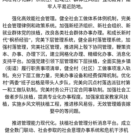
牢人平易近防地。
强化高效能社会管理。健全社会工做体系体例机制，完美
社会管理律例和政策系统。加强新经济组织、新社会组织、新
就业群体党的扶植，改良各类社会群体办事办理。和成长新时
代“枫桥经验”，完美下层管理系统，健全县村落管理系统，加
强村落管理，完美社区管理，推进网上彀下协同管理，鞭策资
本、办事、办理下沉，建立网格化办理、精细化办事、消息化
支持平台。加强党建引领下层管理和下层扶植，全面实施乡镇
（街道）履行职责事项清单，健全村（社区）工做事项准入轨
制。充分下层工做力量，完美办事设备和经费保障机制。优化
村“两委”班子出格是带头人步队，完美向沉点村落选派驻村第
一和工做队轨制。完美村务公开订定合同事轨制。加强社会工
做者步队扶植，提高专业化办事程度。加强家庭家教家风扶
植，实施乡风文明扶植工程，推进移风易俗，无效管理婚丧嫁
娶中的等问题。
推进管理能力现代化。扶植社会管理分析消息平台。成立
健全数门联动、社会参取的社会意理办事系统和危机干涉机