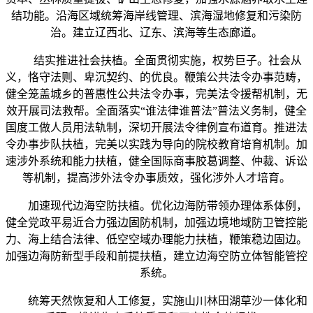
结功能。沿海区域统筹海岸线管理、滨海湿地修复和污染防
治。建立辽西北、辽东、滨海等生态廊道。
结实推进社会扶植。全面贯彻实施，权势巨子。社会从
义，恪守法则、卑沉契约、的优良。鞭策公共法令办事范畴，
健全笼盖城乡的普惠性公共法令办事，完美法令援帮机制，无
效开展司法救帮。全面落实“谁法律谁普法”普法义务制，健全
国度工做人员用法轨制，深切开展法令律例宣布道育。推进法
令办事步队扶植，完美以实践为导向的院校教育培育机制。加
速涉外系统和能力扶植，健全国际商事胶葛调整、仲裁、诉讼
等机制，提高涉外法令办事质效，强化涉外人才培育。
加速现代边海空防扶植。优化边海防带领办理体系体例，
健全党政平易近合力强边固防机制，加强边境地域防卫管控能
力、海上结合法律、低空空域办理能力扶植，鞭策稳边固边。
加强边海防新型手段和前提扶植，建立边海空防立体智能管控
系统。
统筹天然恢复和人工修复，实施山川林田湖草沙一体化和