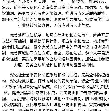
全流程、全环节分析管理。“车、油、、企”统筹，推进煤炭、
焦炭、矿石等大货色和沿海次要口岸洁净运输。加强扬尘、餐
饮油烟、恶臭异味和噪声污染管理。推进沉点区域联防联控，
加强大气污染防治景象形象监测预警能力扶植。持续深化沉点
行业绩效分级办理，无效应对沉污染气候。
完美处所立法机制。加强立律例划和立法审查，统筹开展
立法打算编制，推进处所性律例、规章制定和点窜，构成完整
的律例规章系统。健全完美立法过程中的严沉争议事项协调机
制。完美区域协同立法立项、审议、发布法式。健全人平易近
群众强烈、实践急需事项的立法快速响应机制。加强立法参取
力度，完美立法风险评估和舆情防备应对机制。
深化社会治平安体防控系统和能力扶植。完美全体防控结
构，深化聪慧扶植，打制聪慧化的安防单位，健全“专业+机制
+大数据”新型警务运转模式，深化“情指行”一体化运转机制扶
植。健全扫黑除恶常态化机制，完美防止和冲击电信收集诈
骗、毒品犯罪和跨境赌钱等违法犯罪工做机制，防止和遏制小
我极端案件，强化未成年人违法犯罪防止和管理。完美群防群
治机制，加强安然意愿者等群防力量扶植，鼎力见义怯为，打