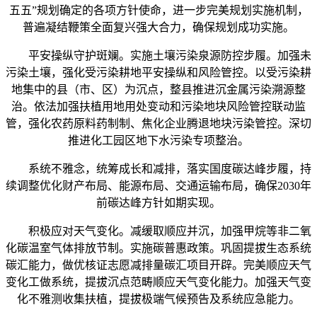
五五”规划确定的各项方针使命，进一步完美规划实施机制，
普遍凝结鞭策全面复兴强大合力，确保规划成功实施。
平安操纵守护斑斓。实施土壤污染泉源防控步履。加强未
污染土壤，强化受污染耕地平安操纵和风险管控。以受污染耕
地集中的县（市、区）为沉点，整县推进沉金属污染溯源整
治。依法加强扶植用地用处变动和污染地块风险管控联动监
管，强化农药原料药制制、焦化企业腾退地块污染管控。深切
推进化工园区地下水污染专项整治。
系统不雅念，统筹成长和减排，落实国度碳达峰步履，持
续调整优化财产布局、能源布局、交通运输布局，确保2030年
前碳达峰方针如期实现。
积极应对天气变化。减缓取顺应并沉，加强甲烷等非二氧
化碳温室气体排放节制。实施碳普惠政策。巩固提拔生态系统
碳汇能力，做优核证志愿减排量碳汇项目开辟。完美顺应天气
变化工做系统，提拔沉点范畴顺应天气变化能力。加强天气变
化不雅测收集扶植，提拔极端气候预告及系统应急能力。