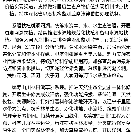
价值实现渠道，支撑做好国度生态产物价值实现机制试点扶
植。持续深化省以态机构监测监察法律垂曲办理轨制。
系理扶植斑斓河湖。统筹水资本、水、水生态管理，开展
斑斓河湖扶植。结实推进水源地规范化扶植和备用水源地扶
植。加强入河入海排污口排查整治和监测监管，鞭策辽河道
域、渤海（辽宁段）分析管理。强化水污染整治，加强污泥无
害化处置和资本化操纵。根基消弭城乡黑臭水体。鼎力实施农
业面源污染整治，持续抓好科学施肥用药，加强畜禽粪污泉源
防控和资本化操纵，切实减轻污染负荷。深切推进河湖长制，
扶植辽河、浑河、太子河、大凌河等河道水系生态廊道。
统筹山川林田湖草沙系理。推进天然生态全要素一体化修
复，开展生态修复成效评估，强化功能提拔、系统连通、天然
恢复、泉源防治。打好打赢科尔沁沙地歼灭和，以辽宁千里阻
沙带为沉点，统筹林草生态、沙化耕地、小流域、烧毁矿山等
管理全要素协同。持续开展河山绿化，以实施“三北”工程为沉
点，科学开展丛林运营，精准提拔丛林质量，分类施策修复草
原生态。全面天然林资本，加大草原管护力度。开展辽河、浑