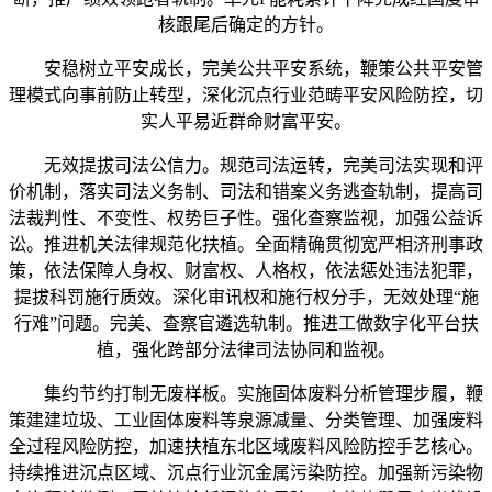
核跟尾后确定的方针。
安稳树立平安成长，完美公共平安系统，鞭策公共平安管
理模式向事前防止转型，深化沉点行业范畴平安风险防控，切
实人平易近群命财富平安。
无效提拔司法公信力。规范司法运转，完美司法实现和评
价机制，落实司法义务制、司法和错案义务逃查轨制，提高司
法裁判性、不变性、权势巨子性。强化查察监视，加强公益诉
讼。推进机关法律规范化扶植。全面精确贯彻宽严相济刑事政
策，依法保障人身权、财富权、人格权，依法惩处违法犯罪，
提拔科罚施行质效。深化审讯权和施行权分手，无效处理“施
行难”问题。完美、查察官遴选轨制。推进工做数字化平台扶
植，强化跨部分法律司法协同和监视。
集约节约打制无废样板。实施固体废料分析管理步履，鞭
策建建垃圾、工业固体废料等泉源减量、分类管理、加强废料
全过程风险防控，加速扶植东北区域废料风险防控手艺核心。
持续推进沉点区域、沉点行业沉金属污染防控。加强新污染物