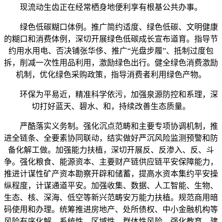
现流动生齿正在经常栖身地便利享有根基公共办事。
绿色低碳糊口体例。推广简约适度、绿色低碳、文明健康
的糊口和消费体例，深切开展绿色低碳成长宣布道育。指导节
约用水用电、否决铺张华侈、推广“光盘步履”、抵制过度包
拆，削减一次性用品利用，激励绿色出行。健全绿色消费激励
机制，优化绿色采购政策，指导消费者利用绿色产物。
环保为平易近，精准科学依污，加强泉源防控和系理，深
切打好蓝天、碧水、和，持续改善生态质量。
严酷落实义务制。强化沉点范畴和主要专项协调机制，推
进全链条、全要素协同联动，结实做好严沉风险监测预警和防
备化解工做。加强能力扶植，深切开展反、反渗入、反、斗
争。强化粮食、能源资本、主要财产链供应链平安保障能力，
推进计谋性矿产资本勘察开辟和储蓄，提高水资本集约平安操
纵程度，计谋通道平安。加强收集、数据、人工智能、生物、
生态、核、深海、低空等新兴范畴安万能力扶植。规范商用暗
码使用和办理。统筹推进房地产、处所债权、中小金融机构等
风险有序化解，系统性、区域性、群体性风险。强化教育，建