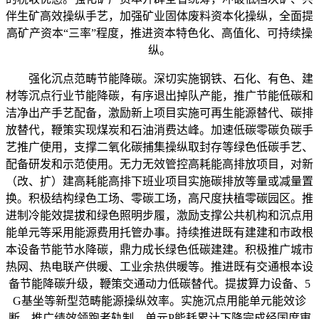
伴生矿高效操纵手艺，加强矿业固体废料资本化操纵，全面提
高矿产资本“三率”程度，推进资本特色化、高值化、可持续操
纵。
强化沉点范畴节能降碳。深切实施钢铁、石化、有色、建
材等沉点行业节能降碳，有序退出掉队产能，推广节能低碳和
洁净出产手艺配备，激励新上项目实施可再生能源替代、碳排
放替代，鞭策实现煤炭和石油消费达峰。加速低碳零碳负碳手
艺推广使用，支撑二氧化碳捕集操纵取封存等绿色低碳手艺、
配备研发和示范使用。无力无效管控高耗能高排放项目，对新
（改、扩）建高耗能高排下班业项目实施碳排放等量或减量置
换。积极结构绿色工场、零碳工场，高尺度扶植零碳园区。推
进制冷能效提拔和绿色照明步履，激励支撑公共机构和沉点用
能单元等采用能源费用托管办事。持续推进既有建建和市政根
本设备节能节水降碳，鼎力成长绿色低碳建建。积极推广城市
热网、热电联产供暖、工业余热供暖等。推进既有交通根本设
备节能降碳升级，鞭策交通动力低碳替代。提拔算力设备、5
G基坐等新型范畴能源操纵效率。实施沉点用能单元能效诊
断，推广绩效领跑者轨制。单元P能耗累计下降完成经国度审