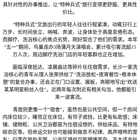
具针对性的办事推出，让“特种兵式”旅行变得更舒服、更具性
价比。
“特种兵式”文旅出行的年轻人往往行程紧凑，动辄日行上
万步，长时间坐立、呐喊、奔波，让身体处于高度怠倦形态。
而脚疗、洗浴核心的焦点劣势，刚好契合了他们的需求。本年
“五一”期间，鸟巢连办3场蒲月天演唱会，累计吸引客流超15
万人次，周边脚疗洗浴门店的年轻客群也正在增加。
面临深夜抵达、凌晨曲达等碎片化住宿需求，长沙一家洗
浴核心的青年从理人张荣供给了“洗浴放松+夜宵餐饮+根本休
憩”的复合办事，还会正在门口设置、展板，亮眼地写出“欢送
某某明星粉丝入住”。近两年每次附近有相关勾当，他都能引
来一波客流。
青旅则更像一个“宿舍”，虽然也是公共空间，但一个房间
内床位较少，睡觉正在床位，有帘子遮挡，比更有私密感；床
铺、储物柜、公共卫浴都是为住宿设想的，供给床品、有特地
晾衣区等。但命运欠好也可能碰到做息不纪律、高声喧哗的室
友；行李存放处无限，公共区域也可能拥堵芜杂，不太适合社