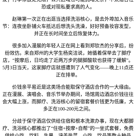
恐或对现私要求高的人。
赵琳第一次正在出逛当选择洗浴核心，是去外埠加入音乐
节：连夜坐卧铺火车抵达后想洗头洗澡，好好预备妆容发型，
并正在长时间坐立后恢复体力。
很多加入漫展的年轻人正在网上看到郑钦杰的分享后，纷
纷效仿。来自郑州的大学生杨奕洁说，她循着保举去了脚疗
店，“按摩后，日均走了近两万步的腿脚酸软也获得了缓解”。
5月3日当天，这家脚疗店就感遭到了人气变化——晚上11点还
正在排单。
价钱亲平易近是这类场合能取保守酒店合作的一大缘由。
正在漫展、演唱会、音乐节举办期间，场馆周边酒店价钱往往
会大幅上涨，而脚疗、洗浴核心的留宿套餐价钱更为低廉，大
多正在100-200元之间。
分歧于保守酒店仅供给住宿和根本洗漱办事，现在大都脚
疗、洗浴核心都推出了“住宿+按摩+自帮”的一坐式套餐，免费
供给小吃、饮料、生果，涵盖热菜、小吃、饮品等数十种品