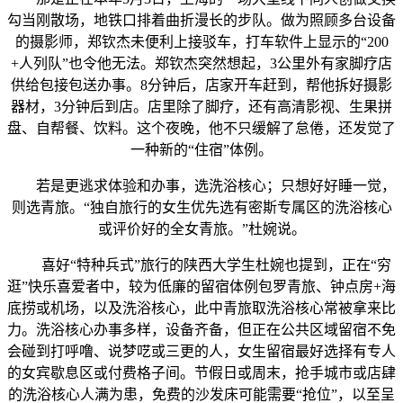
勾当刚散场，地铁口排着曲折漫长的步队。做为照顾多台设备
的摄影师，郑钦杰未便利上接驳车，打车软件上显示的“200
+人列队”也令他无法。郑钦杰突然想起，3公里外有家脚疗店
供给包接包送办事。8分钟后，店家开车赶到，帮他拆好摄影
器材，3分钟后到店。店里除了脚疗，还有高清影视、生果拼
盘、自帮餐、饮料。这个夜晚，他不只缓解了怠倦，还发觉了
一种新的“住宿”体例。
若是更逃求体验和办事，选洗浴核心；只想好好睡一觉，
则选青旅。“独自旅行的女生优先选有密斯专属区的洗浴核心
或评价好的全女青旅。”杜婉说。
喜好“特种兵式”旅行的陕西大学生杜婉也提到，正在“穷
逛”快乐喜爱者中，较为低廉的留宿体例包罗青旅、钟点房+海
底捞或机场，以及洗浴核心，此中青旅取洗浴核心常被拿来比
力。洗浴核心办事多样，设备齐备，但正在公共区域留宿不免
会碰到打呼噜、说梦呓或三更的人，女生留宿最好选择有专人
的女宾歇息区或付费格子间。节假日或周末，抢手城市或店肆
的洗浴核心人满为患，免费的沙发床可能需要“抢位”，以至呈