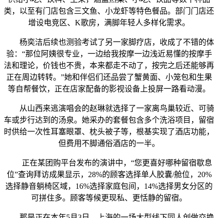
类，以至有门店包含三文鱼、小龙虾等特色餐品。部门门店还
增设电竞区、K歌房，满脚年轻人多样化需求。
杨奕洁后续也测验考试了另一家脚疗店，收成了不错的体
验：“那位阿姨很专业，一边给我按摩一边浅近易懂的按摩手
法和理论，价钱也不贵，本来都走不动了，按完之后还能够再
正在周边转转。”她和伴侣们还品尝了蟹黄面、小笼包和生果
等自帮餐饮，正在店家配备的影视设备上投屏一路看动漫。
从山西来逃演唱会的赵琳就选择了一家离鸟巢较近、可骑
车或步行达到的汤泉。她采办的套餐包含多个洗浴项目，留宿
时供给一次性耳塞眼罩、枕头被子等，根基实现了酒店功能，
但费用不脚通俗酒店的一半。
正在某团购平台发布的演讲中，“您更喜好哪种留宿歇息
位”查询拜访成果显示，28%的顾客选择单人胶囊/舱位，20%
选择静音躺椅区域，16%选择家庭包间，14%选择男女分区的
可拼住多。顾客等候更现私、更恬静的留宿。
那是正在本年5月3日，上海的一场大型线下同人创做交换