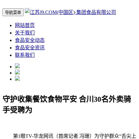
导航菜单
网站首页
关于我们
食品安全动态
食品安全资讯
联系我们
守护收集餐饮食物平安 合川30名外卖骑
手受聘为
第1眼TV-华龙网讯（首席记者 冯珊）为守护群众“舌尖上