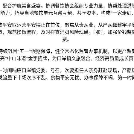
配合护航美食盛宴。协调餐饮协会组织专业力量，协帮处理洪胜
能力；指导当地餐饮单元互帮互帮、共享资本，构成“一家走红
平安取运营平安摆正在首位，聚焦从责从业，从严从细建牢平安
节，规范操做流程，及时排查消弭风险现患。同时，加强价钱监
费。
巩固“五一”假期保障，健全常态化监管办事机制，以更严监管
擦亮“中山味道”金字招牌，为口岸镇文旅融合、经济高质量成长
时间响应口岸镇党委、号召，次要担任人亲身赶赴现场，严酷落
发流量下市场次序不乱、食物平安无忧、办事保障不竭，第一时间