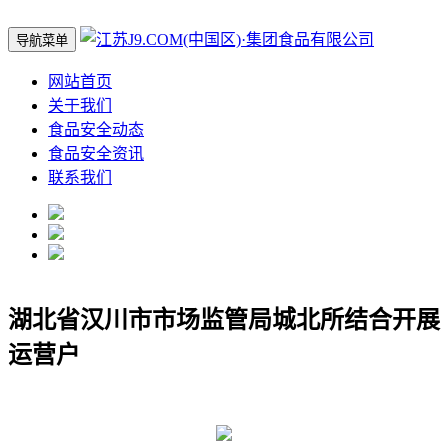
导航菜单
网站首页
关于我们
食品安全动态
食品安全资讯
联系我们
湖北省汉川市市场监管局城北所结合开展
运营户