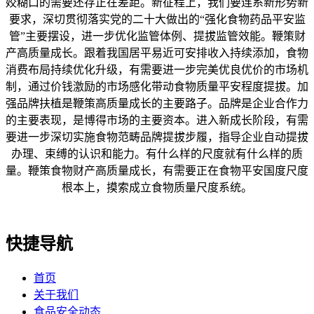
姣糊口的需要还存正在差距。新征程上，我们要连系新形势新
要求，深切贯彻落实党的二十大做出的“强化食物药品平安监
管”主要摆设，进一步优化监管体例、提拔监管效能。鞭策财
产高质量成长。跟着我国居平易近可安排收入持续添加，食物
消费布局持续优化升级，有需要进一步完美优良优价的市场机
制，通过价钱激励的市场感化带动食物质量平安程度提拔。加
强品牌扶植是鞭策高质量成长的主要路子。品牌是企业合作力
的主要表现，是博得市场的主要资本。进入新成长阶段，有需
要进一步深切实施食物范畴品牌提拔步履，指导企业自动提拔
办理、束缚的认识和能力。有什么样的尺度就有什么样的质
量。鞭策食物财产高质量成长，有需要正在食物平安国度尺度
根本上，摸索成立食物质量尺度系统。
快捷导航
首页
关于我们
食品安全动态