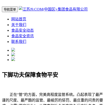
导航菜单
网站首页
关于我们
食品安全动态
食品安全资讯
联系我们
下脚功夫保障食物平安
正在“管”的方面，完美高程度监管系统。凸起表现了最严
谨的尺度、最严酷的监管、最峻厉的惩罚、最庄重的问责的要