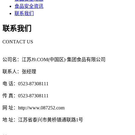
食品安全资讯
联系我们
联系我们
CONTACT US
公司名：江苏J9.COM(中国区)·集团食品有限公司
联系人：张经理
电 话：0523-87308111
传 真：0523-87308111
网 址：http://www.087252.com
地 址：江苏省泰兴市黄桥镇通联路1号