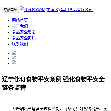
导航菜单
网站首页
关于我们
食品安全动态
食品安全资讯
联系我们
辽宁修订食物平安条例 强化食物平安全
链条监管
为严酷出产运营全过程节制，《条例》对食物出产、发