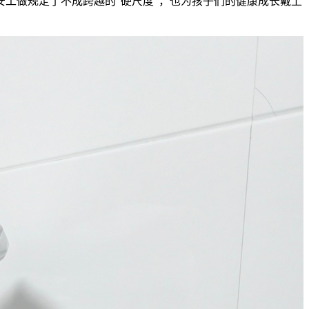
工做规定了不成跨越的“硬尺度”，也为孩子们的健康成长戴上