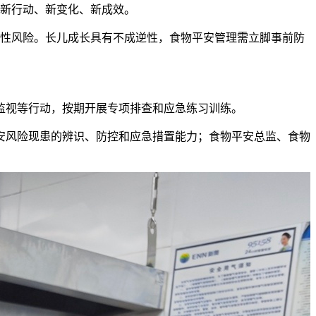
新行动、新变化、新成效。
性风险。长儿成长具有不成逆性，食物平安管理需立脚事前防
监视等行动，按期开展专项排查和应急练习训练。
安风险现患的辨识、防控和应急措置能力；食物平安总监、食物