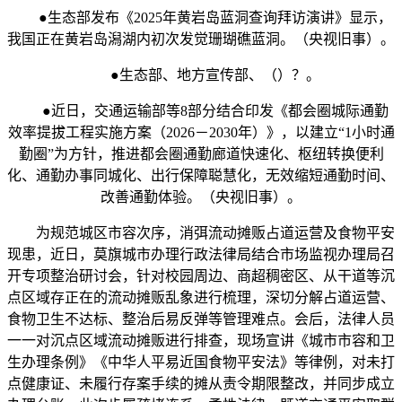
●生态部发布《2025年黄岩岛蓝洞查询拜访演讲》显示，
我国正在黄岩岛潟湖内初次发觉珊瑚礁蓝洞。（央视旧事）。
●生态部、地方宣传部、（）？。
●近日，交通运输部等8部分结合印发《都会圈城际通勤
效率提拔工程实施方案（2026－2030年）》，以建立“1小时通
勤圈”为方针，推进都会圈通勤廊道快速化、枢纽转换便利
化、通勤办事同城化、出行保障聪慧化，无效缩短通勤时间、
改善通勤体验。（央视旧事）。
为规范城区市容次序，消弭流动摊贩占道运营及食物平安
现患，近日，莫旗城市办理行政法律局结合市场监视办理局召
开专项整治研讨会，针对校园周边、商超稠密区、从干道等沉
点区域存正在的流动摊贩乱象进行梳理，深切分解占道运营、
食物卫生不达标、整治后易反弹等管理难点。会后，法律人员
一一对沉点区域流动摊贩进行排查，现场宣讲《城市市容和卫
生办理条例》《中华人平易近国食物平安法》等律例，对未打
点健康证、未履行存案手续的摊从责令期限整改，并同步成立