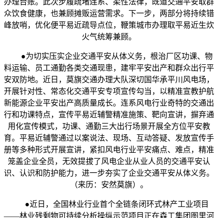
办理台账。此次步履疏堵连系、柔性法律，既道交通平安取群
众饮食健康，也兼顾摊贩运营需求。下一步，两部分将持续错
峰放哨，优化便平易近疏导点位，鞭策城市办理取平易近生炊
火气统筹兼顾。
●为切实压实企业交通平安从体义务，根治厂区功课、物
料运输、员工通勤各类交通现患，建牢平安出产和群众出行平
安双防地。近日，莫旗交通办理大队深切国华承平川风电场，
开展针对性、常态化交通平安专项宣传勾当，以精准宣教护航
新能源企业平安出产高质量成长。连系风电行业奇特的交通出
行和功课特点，宣传平易近辅警精准施策、靶向宣讲，摒弃通
用化宣传模式，功课、通勤三大出行场景开展全方位平安教
育。平易近辅警通过以案说法、现场、互动答疑、发放宣传手
册等多种形式开展宣讲，紧扣风电行业平安痛点、难点，精准
笼盖企业全员，无效提拔了风电企业从业人员的交通平安认
识、认识和防护能力，进一步夯实了企业交通平安从体义务。
（来历：安然莫旗）。
●近日，全国林业行业首个全链条闭环式林产工业项目
——林业残剩物可持续分析操纵示范项目正在森工集团图里河