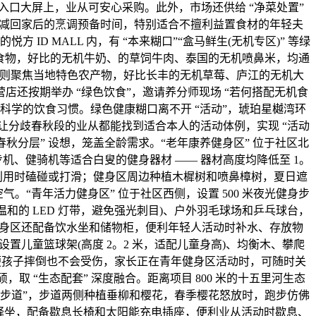
入口大屏上，业从可安心采购。此外，市场还供给 “净菜处置”
减回家后的烹调预备时间，特别适合不擅利益置食材的年轻夫
 ID MALL 内，有 “本来糊口”“盒马鲜生(无机专区)” 等绿
机食物，好比的无机牛奶、的草饲牛肉、泰国的无机喷鼻米，均通
专区则聚焦当地特色农产物，好比长丰的无机草莓、庐江的无机大
店还按期举办 “绿色饮食”，邀请养分师现场 “若何搭配无机食
成科学的饮食习惯。绿色健康糊口离不开 “活动”，琥珀星樾湾环
景，让分歧春秋段的业从都能找到适合本人的活动体例，实现 “活动
春秋分层” 设想，笼盖全龄需求。“老年康养健身区” 位于社区北
机、健骑机等适合白叟的健身器材 —— 器材高度均降低至 1。
利用时磕碰或打滑；健身区周边种植木樨树和喷鼻樟树，夏日遮
。“青年活力健身区” 位于社区西侧，设置 500 米夜光健身步
和的 LED 灯带，避免强光刺目)、户外羽毛球场和乒乓球台，
身区还配备饮水坐和储物柜，便利年轻人活动时补水、存放物
设置儿童篮球架(高度 2。2 米，适配儿童身高)、均衡木、攀爬
胶，即便孩子摔倒也不会受伤，家长正在青年健身区活动时，可随时关
取 “生态配套” 深度融合。距离项目 800 米的十五里河生态
健身步道”，步道两侧种植垂柳和樱花，春季樱花怒放时，跑步仿佛
闲驿坐，配备歇息长椅和太阳能充电插座，便利业从活动时歇息、