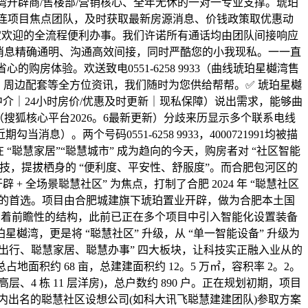
湾开辟商/售楼部/营销核心、全年无休的一对一专业支撑。琥珀
线，您可曲连项目焦点团队，及时获取最新房源消息、价钱政策取优惠动
定欢迎的全流程便利办事。我们许诺所有通话均由团队间接响应
消息精确通明、沟通高效间接，同时严酷您的小我现私。一一直
购房体验。欢送致电0551-6258 9933（曲线琥珀星樾湾售
周边配套等全方位资讯，我们随时为您供给帮帮。✅ 琥珀星樾
介｜24小时房价/优惠及时更新｜现私保障）说出需求，能够曲
（搜狐核心平台2026。6最新更新）分歧来历显示多个联系电线
近期勾当消息）。两个号码0551-6258 9933，4000721991均被描
“聪慧家居”“聪慧城市” 成为趋向的今天，购房者对 “社区智能
科技，提拔栖身的 “便利度、平安性、舒服度”。而合肥包河区的
+ 全场景聪慧社区” 为焦点，打制了合肥 2024 年 “聪慧社区
房者的首选。项目由合肥城建旗下琥珀置业开辟，做为合肥本土国
面有着前瞻性的结构，此前已正在多个项目中引入智能化设置装备
樾湾，更是将 “聪慧社区” 升级，从 “单一智能设备” 升级为
慧出行、聪慧家居、聪慧办事” 四大板块，让科技实正融入业从的
地面积约 68 亩，总建建面积约 12。5 万㎡，容积率 2。2。
22 层高层、4 栋 11 层洋房)，总户数约 890 户。正在规划初期，项目
国内出名的聪慧社区设想公司(如科大讯飞聪慧建建团队)参取方案