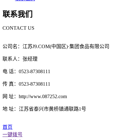
联系我们
CONTACT US
公司名：江苏J9.COM(中国区)·集团食品有限公司
联系人：张经理
电 话：0523-87308111
传 真：0523-87308111
网 址：http://www.087252.com
地 址：江苏省泰兴市黄桥镇通联路1号
首页
一键拨号