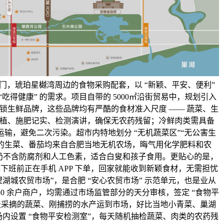
部门，琥珀星樾湾周边的食物采购配套，以 “新颖、平安、便利”
吃得健康” 的需求。项目自带的 5000㎡沿街贸易中，规划引入
等连锁生鲜品牌，这些品牌均有严酷的食材准入尺度 —— 蔬菜、生
看种植、施肥记实、检测演讲，确保无农药残留；冷鲜肉类需具备
运输，避免二次污染。超市内特地划分 “无机蔬菜区”“无公害生
区的生菜、番茄均来自合肥当地无机农场，晦气用化学肥料和农
奶不含防腐剂和人工色素，适合白叟和孩子食用。更贴心的是，
族下班前正在手机 APP 下单，回家就能收到新颖食材，无需担忧
望湖城农贸市场”，是合肥 “安心农贸市场” 示范单元，也是业从
0 余户商户，均需通过市场监管部分的天分审核，签定 “食物平
当天采摘的蔬菜、刚捕捞的水产运到市场，好比当地小青菜、巢湖
内设置 “食物平安检测室”，每天随机抽检蔬菜、肉类的农药残