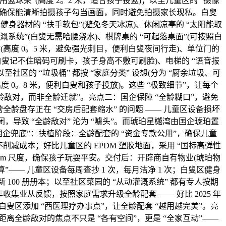
公用篮球架”(高度 2。2 米，适合孩子投篮)；以至儿童区的 “摄像
5 米)，确保能清晰拍摄孩子勾当画面，同时避免拍摄家长现私。白叟
、健身器材的 “扶手软包”(避免冬天冰凉)、休闲凉亭的 “太阳能取
灌溉系统”(白叟无需哈腰浇水)、棋牌桌的 “可起落桌面”(可按照白
(高度 0。5 米，避免强光刺目，便利白叟夜间行走)、单位门的
体例(白叟记不住暗码可刷卡，孩子身高不敷可刷脸)、电梯的 “语音报
社区的 “垃圾桶” 都按 “家庭分类” 设想(分为 “厨余垃圾、可
 0。8 米，便利白叟和孩子投放)。这些 “极致细节”，让每个
全龄敌对，而非全龄迁就”。亮点二：国企保障 “全龄糊口”，避免
全龄盘存正在 “交房后配套缩水” 的问题 —— 儿童区设备损坏
导致 “全龄敌对” 沦为 “噱头”。而琥珀星樾湾由国企琥珀置
有 “国企兜底”：扶植阶段：全龄配套的 “资金专款公用”，确保儿童
减成本；好比儿童区的 EPDM 塑胶地面，采用 “国标高弹性
3cm 尺度，确保孩子玩耍平安。交付后：开辟商自有物业(琥珀物
算”—— 儿童区设备每周查抄 1 次，每月洁净 1 次；白叟区健身
 100 册册本；以至社区菜园的 “从动灌溉系统” 都有专人按期
集业从反馈，按照家庭需求升级全龄配套 —— 好比 2025 年
白叟区添加 “西医理疗办事点”，让全龄配套 “越用越完美”。亮
距离全龄敌对的焦点不只是 “各有空间”，更是 “全家互动”——