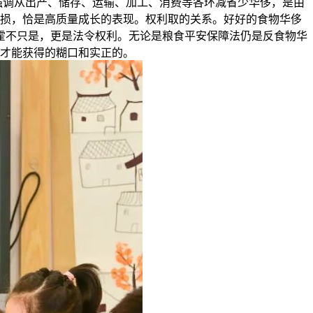
强调从出产、储存、运输、加工、消费等各环减省少华侈，是由
损，恰是高质量成长的表现。权利取的关系。好好的食物华侈
霍不只是，更是法令权利。无论是粮食平安保障法仍是反食物华
才能获得的糊口和实正的。