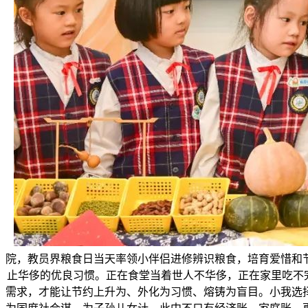
院，教员界粮食日当天率领小伴侣进修辨识粮食，培育爱惜和
止华侈的优良习惯。正在食堂当着世人不华侈，正在家里吃不完
需求，才能让节约上升为、外化为习惯、熔铸为盲目。小我选