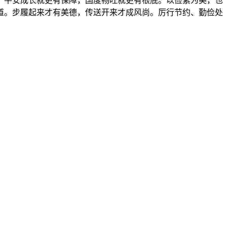
，平安成长就更有保障，国度畅旺就更有根底。以俭素为美，也
道。步履起来才有美德，传送开来才成风尚。厉行节约、勤俭处