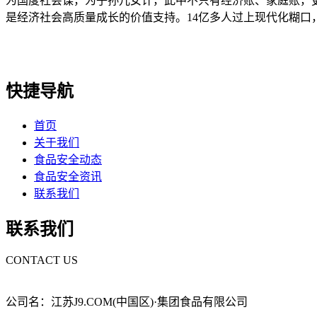
为国度社会谋，为子孙儿女计，此中不只有经济账、家庭账，
是经济社会高质量成长的价值支持。14亿多人过上现代化糊
快捷导航
首页
关于我们
食品安全动态
食品安全资讯
联系我们
联系我们
CONTACT US
公司名：江苏J9.COM(中国区)·集团食品有限公司