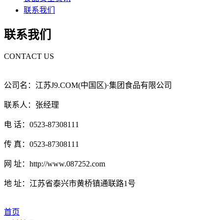
联系我们
联系我们
CONTACT US
公司名：江苏J9.COM(中国区)·集团食品有限公司
联系人：张经理
电 话：0523-87308111
传 真：0523-87308111
网 址：http://www.087252.com
地 址：江苏省泰兴市黄桥镇通联路1号
首页