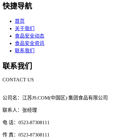
快捷导航
首页
关于我们
食品安全动态
食品安全资讯
联系我们
联系我们
CONTACT US
公司名：江苏J9.COM(中国区)·集团食品有限公司
联系人：张经理
电 话：0523-87308111
传 真：0523-87308111