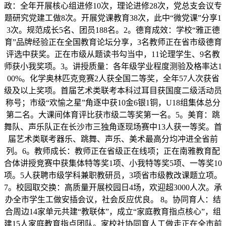
政：全年开展核心组进修10次，理论进修28次，党总支会议专
题研究党建工做8次。开展党课教育38次，此中“微党课”分享1
3次。规范成长5名、团员188名。2。德育成效：学校“雅正德
育”品牌经验正在全国教育论坛分享，3名教师正在省市级德育
评选中获奖。正在市级从题读书勾当中，11论理学生、9名教
师获小我奖项。3。讲授质量：各年级学业程度测验及格率达1
00%。化学奥林匹克竞赛2人获全国二等奖，全年57人次获省
级及以上奖项。首届艺术类联考本科过耳目获国度二级活动员
称号；市级“欢愉之星”角逐中获10金6银1铜，U18组集体总分
第二名。大课间体育评比获市级二等奖第一名。5。美育：跳
舞队、声乐队正在长沙市三独角逐现场赛中13人获一等奖。首
届艺术类联考器乐、跳舞、声乐、美术最高分均冲进全省前
列。6。教师成长：教师正在省级正在线项；正在南雅教育配
合体讲授竞赛中获集体特等奖1项、小我特等奖5项、一等奖10
项。5人获聘市级学科兼职教研员，3项省市级教改课题立项。
7。校园取交换：高质量开展校园日4场，欢迎超3000人次。承
办全市学生工做安插会议，社会反应优良。 8。协同育人：结
合周边14家单元共建“教联体”，成立“家庭教育指点核心”，组
建15人家庭教育指点团队。家校社协同育人工做走正在全市前