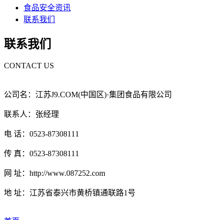
食品安全资讯
联系我们
联系我们
CONTACT US
公司名：江苏J9.COM(中国区)·集团食品有限公司
联系人：张经理
电 话：0523-87308111
传 真：0523-87308111
网 址：http://www.087252.com
地 址：江苏省泰兴市黄桥镇通联路1号