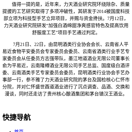
值得一提的是，近年来，力天酒业研究院环绕除杂、质量
提拔的工艺研究取得了多项冲破性，其研发于2014被国度科技
部立项为科技型手艺立异项目，并赐与资金搀扶。7月12日，
力天酒业研究院研发“加强白酒绵甜净爽感官特色及提高饮用
舒服度工艺”项目手艺通过判定。
7月21日、22日，由昆明酒类行业协会会长、云南省人平
易近食物平安委员会专家委员会委员、云南省酒类行业手艺专
家委员会从任委员方志强带队，墨江地道酒业无限公司董事长
俞为平易近，云南隆樽酒业无限公司手艺总监、国度级白酒评
委、云南酒类手艺专家委员会委员，昆明酒类行业协会手艺办
事部一行，参不雅了力天酒业研究院的茅台及国检核心仁怀市
分院，并对仁怀盛世酉道酒业进行了沉点调查、品酒、交换和
漫谈，同时还走访了贵州核心酿酒集团和茅台镇汉王酒业。
快捷导航
首页