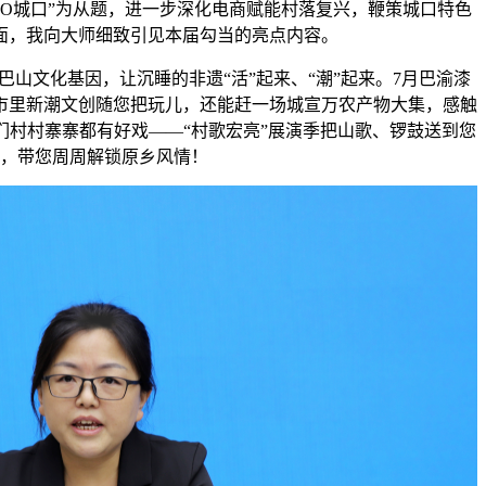
GO城口”为从题，进一步深化电商赋能村落复兴，鞭策城口特色
面，我向大师细致引见本届勾当的亮点内容。
文化基因，让沉睡的非遗“活”起来、“潮”起来。7月巴渝漆
市里新潮文创随您把玩儿，还能赶一场城宣万农产物大集，感触
们村村寨寨都有好戏——“村歌宏亮”展演季把山歌、锣鼓送到您
，带您周周解锁原乡风情！