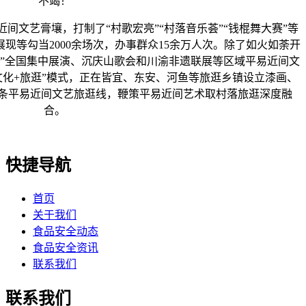
不竭！
文艺膏壤，打制了“村歌宏亮”“村落音乐荟”“钱棍舞大赛”等
现等勾当2000余场次，办事群众15余万人次。除了如火如荼开
亮”全国集中展演、沉庆山歌会和川渝非遗联展等区域平易近间文
文化+旅逛”模式，正在皆宜、东安、河鱼等旅逛乡镇设立漆画、
2条平易近间文艺旅逛线，鞭策平易近间艺术取村落旅逛深度融
合。
快捷导航
首页
关于我们
食品安全动态
食品安全资讯
联系我们
联系我们