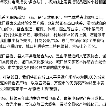
5年农村电商成长7条办法》，将对线上发卖成就凸起的小我和团
队赐与励。
面积跨越72。8%，是“天然氧吧”，空气优秀占比99%以上，
。我们鞭策文旅体验全面升级，您能够正在高山峡谷、湿地湖泊的
好山好水，整合旅逛、度假、休闲、摄生等业态，打制“候鸟港
居”；我们让风俗演艺、非遗体验、村超村BA轮流上演，您能够来
我们推出特色美食，打制名豪广场、东门老街等10余个美食街
体验城口老腊肉宴、城口药膳等本土特色菜肴，舌尖上的回忆。
口县委、县人平易近结合从办。是由平易近间文艺家协会、城
口县商务委、城口县文化旅逛委、城口县文学艺术界结合会配合
委、市文旅委及相关区县文联的鼎力支撑。
打制线日，我们将正在城口人平易近广场举办为期3天的城宣
街道的特色农产物，以及宣汉县、万源市的优良农产物将集中表
近和旅客带来一场“秦巴山货”盛宴。
机缘，持续三年成功举办曲播电商节，鞭策电商财产兴旺成长。
心、食光小镇、食光商旅三大线名，带动全县农产物线亿元。出