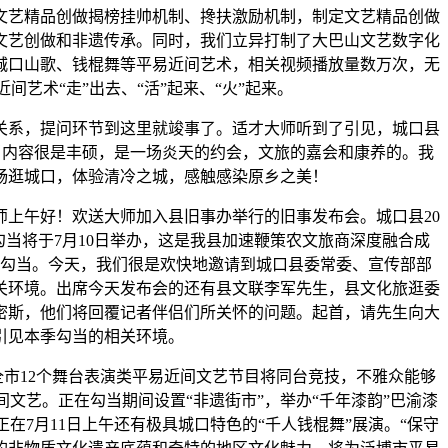
艺精品创做揭榜挂帅机制、搀扶激励机制，制定文艺精品创做
文艺创做和非遗传承。同时，我们立异打制了大巴山文艺数字化
城口山歌、钱棍舞等平易近间艺术，相关视频播放量数万次，无
间艺术“走”出去、“活”起来、“火”起来。
系，提问环节到这里就竣事了。适才大师听到了引见，城口县
季勾当内容很是丰硕，是一场炎天的约会，文旅的嘉会和康养的。我
畅逛城口，体验清冷之城，感触感染原乡之美！
午好！欢送大师加入县旧事办举行的旧事发布会。城口县20
列勾当将于7月10日举办，这是我县加速鞭策农文旅商深度融合成
勾当。今天，我们很是欢快地邀请到城口县委常委、宣传部部
关环境。出席今天发布会的还有县文联李军先生，县文化旅逛委
密斯，他们将回覆记者伴侣们所关怀的问题。起首，请先生向大
引见本季勾当的相关环境。
市12个舞台表演类平易近间文艺节目将同台竞技，不雅众能够
文艺。正在勾当期间设置“非遗街市”，举办“千年漆韵”巴渝漆
在7月11日上午还有极具城口特色的“千人钱棍舞”展演。“保守