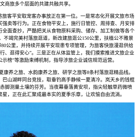
文商旅多个层面的共建共融共享。
旅客平安取宠客办事放正在第一位。一是常态化开展文旅市场
买强卖等行为。正在食物平安上，施行日管控、周排查、月安排
行全面查抄，严酷把关从食物原料采购、储存、加工制做等各个
，不竭完美村落旅逛道，新改建旅逛公150公里，扶植公不雅景
带80公里，并持续开展平安现患专项管理，为旅客快旅漫逛供给
出行、逛得安心”。三是正在从体监管上，我们摸索推进文旅企业
公示榜”等激励束缚机制，指导涉旅企业诚信规范运营。
康养之旅、水韵康养之旅、研学之旅等8条村落旅逛精品线。
；巴山湖畔同台竞技，取垂钓高手静候一夏清冷。岚天乡的钱棍
赤脚测量土壤的芬芳。当夜幕垂落黄安坝，指尖轻触草药微喷
繁星，正在此汇聚成最本实的夏季乐章，让欢愉自由流淌。