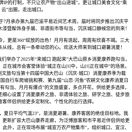
品牌IP的打制，不只让农产物“出山进城”，更让城口美食文化“乘
云”出圈，走出城口。
7月承办第九届巴渝平易近间艺术周，届时将同步推出沉庆平
木漆暨髹饰身手展、非遗街市等勾当，沉庆城口静候您的到来！
，更是360°绽放的出色！月月有迭起，周周有欣喜不竭。三大
条从线，总有一条牵动您的心。欢送大师来到城口避暑消夏！
举办了2025年“来城口 跑起来”大巴山原乡消夏康养跑勾当，
口，正在城市会客堂体验“城正在山川中，山川正在城中”的场景。
列文旅勾当第十四届中国大巴山（沉庆·城口）消夏康养季为载
国自行车爬坡挑和赛、第九届“山恋·河鱼”农耕文化康养消夏日
周有勾当、月月有爆点”的文旅盛宴，多点开花，供给更多选择，
还细心设置了消夏康养之旅、非遗体验之旅、研学之旅、徒步旅
旅客伴侣供给更多定制化、个性化的出行选择。
日平均气温23°，是消夏避暑、康养客居的绝佳目标地。我
，更新扩容大巴山康养走廊，为泛博旅客和市平易近伴侣供给更
。此外，正在现场布展“城宣万农产物集市”，组织城口、宣汉、