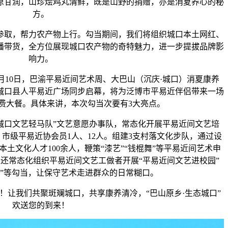
凉甘润，山珍烩鸡丸清鲜，既是山野的捐赠，亦是消夏养心的秘
方。
取，帮力农产物上行。勾当期间，我们将组织城口本土网红、
播带货，全方位展现城口农产物的奇特魅力，进一步提拔品牌影
响力。
10日，巴渝平易近间艺术周、大巴山（沉庆·城口）消夏康养
城口县人平易近广场同步启幕，将为泛博市平易近伴侣带来一场
费大餐。具体来讲，本次勾当次要有3大亮点。
口文艺轻马队”文艺意愿办事队，常态化开展平易近间文艺培
、市级平易近协会员1人、12人。组建3支村落文化步队，通过设
土文化人才100余人，鞭策“漆艺”“钱棍舞”等平易近间艺术申
还常态化组织平易近间文艺工做者开展“平易近间文艺进校园”
）”等勾当，让保守艺术走进群众的日常糊口。
我们共聚斑斓城口，共享康养清冷，“巴山原乡·生态城口”
欢送您的到来！