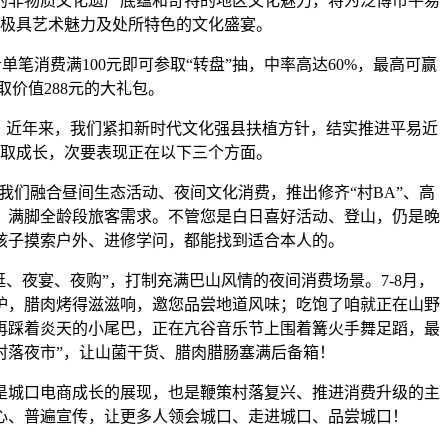
厚的非物质文化遗产底蕴和奇特的地区文化魅力，将为泛博市平易
极具艺术魅力及处所特色的文化盛宴。
笔消费满100元即可参取“转盘”抽，中率高达60%，最高可赢
取价值288元的大礼包。
近年来，我们紧扣新时代文化强县扶植方针，结实推进平易近
取成长，次要表现正在以下三个方面。
融合昼间生态活动、夜间文化消费，推出修齐“村BA”、高
，满脚全龄段旅客需求。不管您是白日喜好活动、登山，仍是晚
孩子摸索户外、进修学问，都能找到适合本人的。
夜宴、夜购”，打制充满巴山风情的夜间消费场景。7-8月，
炉，腊肉烤得滋滋响，邀您品尝地道风味；吃饱了咱就正在山野
再踩着炎天的小尾巴，正在亢谷音乐节上围着篝火手舞足蹈，最
村落夜市”，让山菌干货、腊肉腊肠塞满后备箱！
城口电商成长的展现，也是鞭策村落复兴、推进消费升级的主
心、普遍宣传，让更多人领会城口、走进城口、品尝城口！