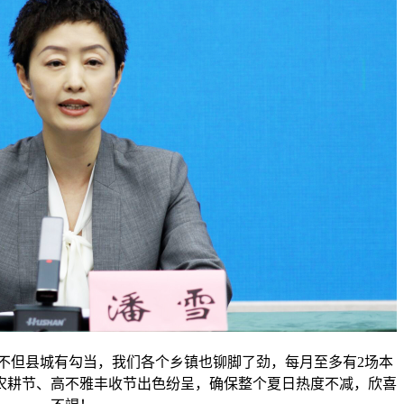
但县城有勾当，我们各个乡镇也铆脚了劲，每月至多有2场本
农耕节、高不雅丰收节出色纷呈，确保整个夏日热度不减，欣喜