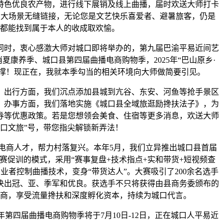
特色优良农产物，进行线下展销及线上曲播，届时欢送大师打卡
三大场景无缝链接，无论您是文艺快乐喜爱者、避暑旅客，仍是
都能找到属于本人的收成取欢愉。
时，衷心感激大师对城口即将举办的，第九届巴渝平易近间艺
夏康养季、城口县第四届曲播电商购物季，2025年“巴山原乡·
支撑！现正在，我就本季勾当的相关环境向大师做简要引见。
出行方面，我们沉点添加县城到亢谷、东安、河鱼等抢手景区
；办事方面，我们落地实施《城口县全域旅逛励搀扶法子》，为
券等优惠政策。若是您想领会美食、住宿等更多消息，欢送大师
城口文旅”号，带您指尖解锁新弄法！
商人才，帮力村落复兴。本年5月，我们立异推出城口县首届
赛促训的模式，采用“赛事复盘+技术指点+实和带货+短视频查
业者控制曲播技术，变身“带货达人”。大赛吸引了200余名选手
决出冠、亚、季军和优良。获选手不只将获得由县商务委颁布的
商，享受流量搀扶和深度孵化资本，持续为城口代言。
第四届曲播电商购物季将于7月10日-12日，正在城口人平易近