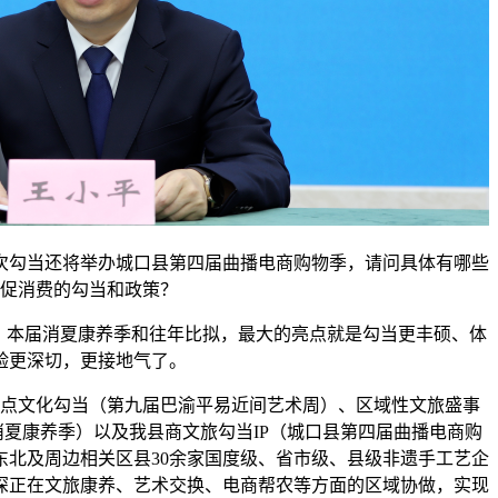
勾当还将举办城口县第四届曲播电商购物季，请问具体有哪些
促消费的勾当和政策？
本届消夏康养季和往年比拟，最大的亮点就是勾当更丰硕、体
验更深切，更接地气了。
文化勾当（第九届巴渝平易近间艺术周）、区域性文旅盛事
消夏康养季）以及我县商文旅勾当IP（城口县第四届曲播电商购
东北及周边相关区县30余家国度级、省市级、县级非遗手工艺企
深正在文旅康养、艺术交换、电商帮农等方面的区域协做，实现