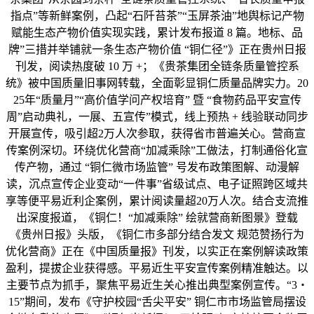
指点”等新鲜案例，凸起“石阡苔茶”“玉屏茶油”地舆标记产物
赋能生态产物价值实现实践，累计发布报道 8 篇。地标、品
牌”三措并举铺就一条生态产物价值 “铜仁径”》正在贵州日报
刊发，阅读热度破 10 万 +；《贵茶集团全链条质量管控系
统》被中国质量旧事网转载，全面彰显铜仁质量品牌实力。20
25年“质量月”“高价值学问产权培育” 暨 “食物药品平安宣传
周”启动典礼，一展、五宣传”模式，线上预热 + 线验联动同步
开展宣传，吸引超2万人次参取，获得省市普遍关心。营商宣
传案例深切。环绕优化营商“加减乘除”工做法，打制通俗化宣
传产物，通过 “铜仁微市场监管” 号发布政策图解、动漫解
读，沉点宣传企业变动“一件事”省级试点、电子证照跨区域共
享等便平易近利企案例，累计阅读量超20万人次。结合支流推
出深度报道，《铜仁！“加减乘除” 绘就营商新图景》登载
《贵州日报》头版，《铜仁市多部分结合发文 规范赞扬行为
优化营商》正在《中国质量报》刊发，以实正在案例解读政策
盈利，提拔企业获得感。平易近生平安宣传案例精准触达。以
主要节点为抓手，聚焦平易近生关心推出典型案例宣传。“3・
15”期间，发布《守护校园“舌尖平安” 铜仁市市场监管局摆设