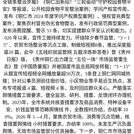
全链条整治步履》《铜仁出新招！“三轮驱动”守护校园食物平
安》等报道，公开校园食物平安整治案例；学问产权宣传周，
发布《铜仁市 2024 年度学问产权典型案例》，侵权冒充典型
案件；聚焦农村冒充伪劣食物整治，发布行政惩罚典型案例，
发布消费提醒、警示 53 条，切实提拔群众平安认识和能力。2
026 年以来，宣传工做持续发力。环绕除夕春节监管、“3・1
5” 、农贸市场整治等沉点工做，制做短视频8条，推出深度报
道20 篇，此中《五线织就监管网 五载淬炼新答卷》登《贵州
日报》版，《贵州铜仁出力建立 “五位一体” 市场监管重生
态》登《中国质量报》并被国度市监总局网坐转载；“3・15”
从题宣传短视频全网播放量超50万次，5条登上铜仁网同城热
搜；针对公事员测验住宿价钱、小区物业等平易近生热点，发
布专项报道 4 篇、短视频 4 条，及时回应群众关心。严酷落实
舆情措置工做要求，健全监测、研判、措置、反馈闭环办理机
制。2025年，全市系统共核查措置涉及商品消费、特种设备平
安、价钱监管等范畴舆情线 件，全数按时办结，办结率 10
0%。2026 年 1—4 月，聚焦农贸市场、消费等沉点范畴，核
查措置舆情线 小时措置要求，办结率 100%，未发生严沉负面
舆情，无效市场监管部分优良抽象。下一步，铜仁市市场监管