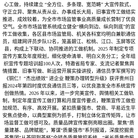
心工做，持续建立 “全方位、多条理、宽范畴” 大宣传款式，
守正立异、聚焦从责从业、办事成长大局，旧事宣传工做结实
推进、成效较着，为全市市场监管事业高质量成长营制了优良
空气。全市市场监管系统成立健全“横向到边、纵向到底”的宣
传工做收集，各区县市场监管局、机关各科室均明白兼职通信
员，组建网评员步队12名，笼盖碧江、松桃、江口、玉屏等区
县，构成上下联动、协同推进的工做机制。2025 年制定专项
宣传方案及年度规划，细化使命清单、明白义务分工；全年组
织宣传专题培训超100人次，特邀省局专家、支流记者聚焦舆
情措置、旧事写做、新运营开展实操讲授，通信员李军撰写的
《铜仁！“杰出绩效” 进企业 鞭策办理转型升级》获评贵州日
报2024年第四时度优良通信员三等，以优良激发全市系统宣传
创做热情。2026 年以来，进一步完美宣传、舆情相关工做轨
制，制定年度宣传工做打算和月度宣传要点，鞭策宣传工做愈
加规范、有序、高效开展。紧扣质量强市、营商、平易近生平
安焦点使命，以典型案例为抓手，打制立体化宣传矩阵，让市
场监督工做可感可及。质量品牌宣传案例亮眼出圈。聚焦“质
量建基、品牌赋能”，筹谋“质量强市”系列报道，深度挖掘贵
茶集团“从茶园到茶杯”全链条质量管控系统、“省长质量申报