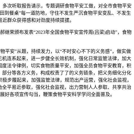
多次听取报告请示，专题调研食物平安工做，对全市食物平安
农田到餐桌”每一道防地，守住不发生严沉食物平安变乱、不发生
易近群众获得感和对劲度持续提拔。
荣颁布发表“2023年全国食物平安宣传周(吕梁)启动”，食物
平安”从题，持续发力，以“不时安心不下的义务感”，做实做
无机连系起来，进一步健全长效机制，强化日常监管法律，加大
国度法令律例，切实食物质量平安，加强全员食物平安教育，积
、部分等各方义务，构成权责了了的义务链条，把义务细化分化
积极步履起来，加强监管法律，规范出产运营，强化社会监视，
励全平易近参取，强化社会监视，出力营制人人参取、共享共治
展好各项宣传勾当，鞭策食物平安科学学问全面普及。